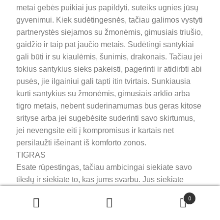
metai gebės puikiai jus papildyti, suteiks ugnies jūsų
gyvenimui. Kiek sudėtingesnės, tačiau galimos vystyti
partnerystės siejamos su žmonėmis, gimusiais triušio,
gaidžio ir taip pat jaučio metais. Sudėtingi santykiai
gali būti ir su kiaulėmis, šunimis, drakonais. Tačiau jei
tokius santykius sieks pakeisti, pagerinti ir atidirbti abi
pusės, jie ilgainiui gali tapti itin tvirtais. Sunkiausia
kurti santykius su žmonėmis, gimusiais arklio arba
tigro metais, nebent suderinamumas bus geras kitose
srityse arba jei sugebėsite suderinti savo skirtumus,
jei nevengsite eiti į kompromisus ir kartais net
persilaužti išeinant iš komforto zonos.
TIGRAS
Esate rūpestingas, tačiau ambicingai siekiate savo
tikslų ir siekiate to, kas jums svarbu. Jūs siekiate
žmogaus, su kuriuo galėtumėte susieti savo
0
gyvenimus visam laikui. Puikiai derate su žmonėmis,
gimusiais kiaulės, arklio, šuns metais, tačiau