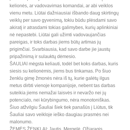
kelionės, ar vadovavimas komandai, ar abi veiklos
vienu metu. Liūtai dažniausiai išbando daug skirtingų
veiklų per savo gyvenimą, tokiu būdu plėsdami savo
akiratį ir atrasdami tokias galimybes, kurių aplinkiniai
nė nepastebi. Liūtai gali užimti vadovaujančias
pareigas, ir toks darbas jiems būtų artimas jų
prigimčiai. Svarbiausia, kad savo darbe jie jaustų
pripažinimą ir sulauktų dėmesio.
ŠAULIAI mėgsta keliauti, todėl bet koks darbas, kuris
siesis su kelionėmis, jiems bus tinkamas. Po šiuo
ženklu gimę žmonės nėra iš tų, kurie galėtų ilgus
metus dirbti vienoje kompanijoje, nebent tas darbas
suteikia jiems nemažai laisvės ir nevaržo nei jų
potencialo, nei kūrybingumo, nėra monotoniškas.
Šiuo atžvilgiu Šauliai šiek tiek panašūs į Liūtus, tik
Šauliai savo veikloje ieško daugiau prasmės nei
malonumo.
ŽEMĖS ŽENKLAI: Jautis, Mergelė, Ožiaragis