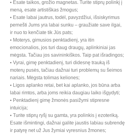
• Esate taikos, grožio magnetas. Turite stiprų polinkį į
meną, esate artistiškas žmogus;
• Esate labai jautrus, todėl, pavyzdžiui, išsiskyrimus
pernešti Jums yra labai sunku – graužiate save ilgai,
ir nuo to kenčiate tik Jūs pats;
• Moterys, gimusios penktadienį, yra itin
emocionalios, jos turi daug draugų, aplinkiniai jas
mėgsta. Tačiau jos savininkiškos. Taip pat išradingos;
• Vyrai, gimę penktadienį, turi didesnę trauką iš
moterų pusės, tačiau dažnai turi problemų su šeimos
nariais. Mėgsta tolimas keliones;
• Ligos aplanko retai, bet kai aplanko, jos būna arba
labai rimtos, arba joms reikia daugiau laiko išgydyti;
• Penktadienį gimę žmonės pasižymi stipresne
intuicija;
• Turite stiprų ryšį su gamta, yra polinkis į ezoteriką.
Esate išmintingi, dažnai galite jaustis labiau subrendę
ir patyrę net už Jus žymiai vyresnius žmones;