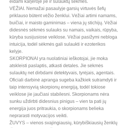
eidami karjeroje jie ir sulauktų sėkmės.
VĖŽIAI. Nemažai pasaulyje garsių virtuvės šefų
priklauso būtent vėžio ženklui. Vėžiai artimi namams,
buičiai, ir maisto gaminimas – viena jų stichijų. Vėžiai
didesnės sėkmės sulauks su namais, vaikais, rūpyba,
kūryba susijusiose veiklose. Vėžiai pasižymi nebloga
intuicija, todėl sėkmės gali sulaukti ir ezoterikos
kelyje.
SKORPIONAI yra nuolatiniai ieškotojai, jie moka
atskleisti paslaptis, atkasti detales. Jie sėkmės
sulauktų net dirbdami detektyvais, tyrėjais, agentais.
Oficiali darbinė apranga sugeba kažkiek sutramdyti ir
taip intensyvią skorpionų energiją, todėl tokiose
veiklose jie jaučiasi stabilesni. Skorpionams nėra
sunku uždirbti didesnius pinigus – vien ta pati jų
energija juos pritraukia, o skorpionams belieka
neprarasti motyvacijos veikti.
ŽUVYS – vienos svajingiausių, kūrybiškiausių ženklų