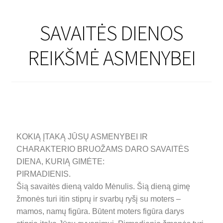
SAVAITĖS DIENOS
REIKŠMĖ ASMENYBEI
KOKIĄ ĮTAKĄ JŪSŲ ASMENYBEI IR
CHARAKTERIO BRUOŽAMS DARO SAVAITĖS
DIENA, KURIĄ GIMĖTE:
PIRMADIENIS.
Šią savaitės dieną valdo Mėnulis. Šią dieną gimę
žmonės turi itin stiprų ir svarbų ryšį su moters –
mamos, namų figūra. Būtent moters figūra darys