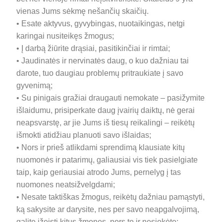
vienas Jums sėkmę nešančių skaičių.
• Esate aktyvus, gyvybingas, nuotaikingas, netgi
karingai nusiteikęs žmogus;
• Į darbą žiūrite drąsiai, pasitikinčiai ir rimtai;
• Jaudinatės ir nervinatės daug, o kuo dažniau tai
darote, tuo daugiau problemų pritraukiate į savo
gyvenimą;
• Su pinigais gražiai draugauti nemokate – pasižymite
išlaidumu, prisiperkate daug įvairių daiktų, nė gerai
neapsvarstę, ar jie Jums iš tiesų reikalingi – reikėtų
išmokti atidžiau planuoti savo išlaidas;
• Nors ir prieš atlikdami sprendimą klausiate kitų
nuomonės ir patarimų, galiausiai vis tiek pasielgiate
taip, kaip geriausiai atrodo Jums, pernelyg į tas
nuomones neatsižvelgdami;
• Nesate taktiškas žmogus, reikėtų dažniau pamąstyti,
ką sakysite ar darysite, nes per savo neapgalvojimą,
galite įžeisti kitus žmones, nors to ir nesiekėte;