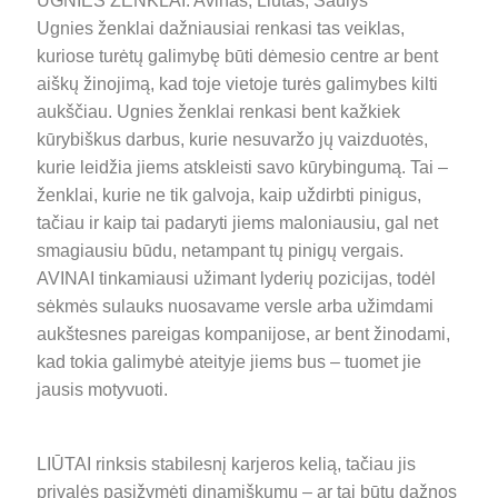
UGNIES ŽENKLAI: Avinas, Liūtas, Šaulys
Ugnies ženklai dažniausiai renkasi tas veiklas,
kuriose turėtų galimybę būti dėmesio centre ar bent
aiškų žinojimą, kad toje vietoje turės galimybes kilti
aukščiau. Ugnies ženklai renkasi bent kažkiek
kūrybiškus darbus, kurie nesuvaržo jų vaizduotės,
kurie leidžia jiems atskleisti savo kūrybingumą.
Tai –
ženklai, kurie ne tik galvoja, kaip uždirbti pinigus,
tačiau ir kaip tai padaryti jiems maloniausiu, gal net
smagiausiu būdu, netampant tų pinigų vergais.
AVINAI tinkamiausi užimant lyderių pozicijas, todėl
sėkmės sulauks nuosavame versle arba užimdami
aukštesnes pareigas kompanijose, ar bent žinodami,
kad tokia galimybė ateityje jiems bus – tuomet jie
jausis motyvuoti.
LIŪTAI rinksis stabilesnį karjeros kelią, tačiau jis
privalės pasižymėti dinamiškumu – ar tai būtų dažnos