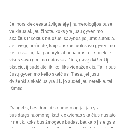
Jei nors kiek esate žvilgtelėję į numerologijos pusę,
veikiausiai, jau žinote, koks yra jūsų gyvenimo
skaičius ir kokius bruožus, savybes jis jums suteikia.
Jei, visgi, nežinote, kaip apskaičiuoti savo gyvenimo
kelio skaičių, tai padaryti labai paprasta – sudėkite
visus savo gimimo datos skaičius, gavę dviženklį
skaičių, jį sudėkite, iki kol liks vienaženklis. Tai ir bus
Jūsų gyvenimo kelio skaičius. Tiesa, jei jūsų
dviženklis skaičius yra 11, jo sudėti jau nereikia, tai
išimtis.
Daugelis, besidomintis numerologija, jau yra
susidaręs nuomonę, kad kiekvienas skaičius nustato
ir ne tik, koks bus žmogaus būdas, bet kaip jis elgsis