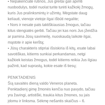
• Nepakenčiate rutinos, Jus greitai gali apimti
nuobodulys, todėl nuolat turite turėti kažkokį žmogų,
kuris Jus pralinksmintų ir užimtų. Mėgstate daug
keliauti, vienoje vietoje ilgai išbūti negalite;
• Nors ir nesate pats taktiškiausias žmogus, tačiau
kitus stengiatės gerbti. Tačiau jei kas nors Jus įžeidžia
ar pamina Jūsų savimeilę, nuoskaudą laikote ilgai,
mąstote ir apie kerštą;
• Jūsų charakteris stipriai išsiskiria iš kitų, esate labai
savotiškas, kitiems sunkiai perkandamas, netgi
kažkiek keistas žmogus, todėl kitiems reikia Jus ilgiau
pažinti, kad suprastų, kokie esate iš tiesų;
PENKTADIENIS
Šią savaitės dieną valdo Veneros planeta.
Penktadienį gimę žmonės kenčia nuo pavydo, tačiau
yra žavingi, artistiški, traukia kitus žmones, su jais
įdomu ir linksma. Sėkmę nešantis skaičius – 6.