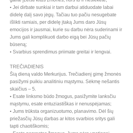
• Jei dirbate sunkiai ir tam darbui atiduodate labai
didelę dalį savo jėgų. Tačiau tuo pačiu nesugebate
išlikti ramiais, per didelę įtaką Jums daro Jūsų
emocijos ir jausmai, kurie su darbu nėra suderinami ir
Jums gali komplikuoti darbo eigą bei Jūsų pačių
būseną;
• Svarbius sprendimus priimate greitai ir lengvai.
TREČIADIENIS
Šią dieną valdo Merkurijus. Trečiadienį gimę žmonės
pasižymi puikiu analitiniu mąstymu. Sėkmę nešantis
skaičius – 5.
• Esate linksmo būdo žmogus, pasižymite lanksčiu
mąstymu, esate entuziastiškas ir nenuspėjamas;
• Jums trūksta organizuotumo, planavimo. Dėl šių
priežasčių Jūsų darbas ar kitos svarbios sritys gali
tapti chaotiškomis;