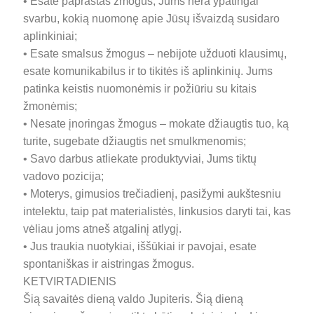
• Esate paprastas žmogus, Jums nėra ypatingai
svarbu, kokią nuomonę apie Jūsų išvaizdą susidaro
aplinkiniai;
• Esate smalsus žmogus – nebijote užduoti klausimų,
esate komunikabilus ir to tikitės iš aplinkinių. Jums
patinka keistis nuomonėmis ir požiūriu su kitais
žmonėmis;
• Nesate įnoringas žmogus – mokate džiaugtis tuo, ką
turite, sugebate džiaugtis net smulkmenomis;
• Savo darbus atliekate produktyviai, Jums tiktų
vadovo pozicija;
• Moterys, gimusios trečiadienį, pasižymi aukštesniu
intelektu, taip pat materialistės, linkusios daryti tai, kas
vėliau joms atneš atgalinį atlygį.
• Jus traukia nuotykiai, iššūkiai ir pavojai, esate
spontaniškas ir aistringas žmogus.
KETVIRTADIENIS
Šią savaitės dieną valdo Jupiteris. Šią dieną