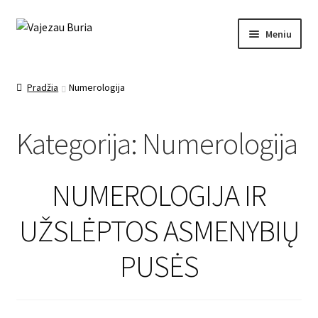
Meniu
Pagrindinis
Pradžia
Numerologija
Ezoterika
Kategorija:
Numerologija
Mano įrašai
Apie mane
NUMEROLOGIJA IR
Kontaktai
UŽSLĖPTOS ASMENYBIŲ
PUSĖS
Paslaugos