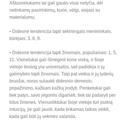
Aštuonetukams tai gali gautis visai netyčia, dėl
netinkamų pasirinkimų, kurie, vėlgi, siejasi su
materialumu.
• Didesnė tendencija tapti sėkmingais menininkais,
kūrėjais: 3, 6, 9.
• Didesnė tendencija tapti žinomais, populiariais: 1, 5,
11. Vienetukai gali išmėginti kone viską, ir šioje
vietoje tiesiog yra universalūs, tad padidėja ir jų
galimybės tapti žinomais. Taip pat veikia ir jų lyderių
bruožai, noras sulaukti didesnio dėmesio,
pripažinimo, kažkam kažką įrodyti. Penketukai gali
tiek patys, savo jėgomis išgarsėti, tiek tai padaryti per
kitus žmones. Vienuoliktukai šioje vietoje turi puikią
intuiciją, jie gali jausti, kada tinkamas laikas veikti,
kada gali būti jų sėkmės valanda.