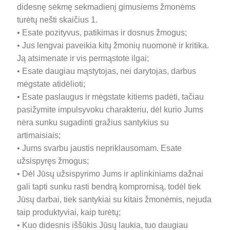
didesnę sėkmę sekmadienį gimusiems žmonėms
turėtų nešti skaičius 1.
• Esate pozityvus, patikimas ir dosnus žmogus;
• Jus lengvai paveikia kitų žmonių nuomonė ir kritika.
Ją atsimenate ir vis permąstote ilgai;
• Esate daugiau mąstytojas, nei darytojas, darbus
mėgstate atidėlioti;
• Esate paslaugus ir mėgstate kitiems padėti, tačiau
pasižymite impulsyvoku charakteriu, dėl kurio Jums
nėra sunku sugadinti gražius santykius su
artimaisiais;
• Jums svarbu jaustis nepriklausomam. Esate
užsispyręs žmogus;
• Dėl Jūsų užsispyrimo Jums ir aplinkiniams dažnai
gali tapti sunku rasti bendrą kompromisą, todėl tiek
Jūsų darbai, tiek santykiai su kitais žmonėmis, nejuda
taip produktyviai, kaip turėtų;
• Kuo didesnis iššūkis Jūsų laukia, tuo daugiau