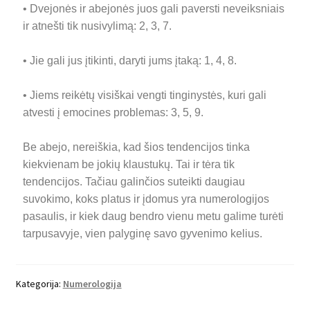
• Dvejonės ir abejonės juos gali paversti neveiksniais
ir atnešti tik nusivylimą: 2, 3, 7.
• Jie gali jus įtikinti, daryti jums įtaką: 1, 4, 8.
• Jiems reikėtų visiškai vengti tinginystės, kuri gali
atvesti į emocines problemas: 3, 5, 9.
Be abejo, nereiškia, kad šios tendencijos tinka
kiekvienam be jokių klaustukų. Tai ir tėra tik
tendencijos. Tačiau galinčios suteikti daugiau
suvokimo, koks platus ir įdomus yra numerologijos
pasaulis, ir kiek daug bendro vienu metu galime turėti
tarpusavyje, vien palyginę savo gyvenimo kelius.
Kategorija:
Numerologija