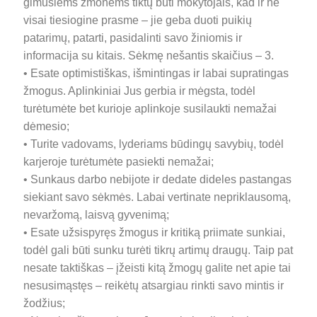
gimusiems žmonėms tiktų būti mokytojais, kad ir ne
visai tiesiogine prasme – jie geba duoti puikių
patarimų, patarti, pasidalinti savo žiniomis ir
informacija su kitais. Sėkmę nešantis skaičius – 3.
• Esate optimistiškas, išmintingas ir labai supratingas
žmogus. Aplinkiniai Jus gerbia ir mėgsta, todėl
turėtumėte bet kurioje aplinkoje susilaukti nemažai
dėmesio;
• Turite vadovams, lyderiams būdingų savybių, todėl
karjeroje turėtumėte pasiekti nemažai;
• Sunkaus darbo nebijote ir dedate dideles pastangas
siekiant savo sėkmės. Labai vertinate nepriklausomą,
nevaržomą, laisvą gyvenimą;
• Esate užsispyręs žmogus ir kritiką priimate sunkiai,
todėl gali būti sunku turėti tikrų artimų draugų. Taip pat
nesate taktiškas – įžeisti kitą žmogų galite net apie tai
nesusimąstęs – reikėtų atsargiau rinkti savo mintis ir
žodžius;