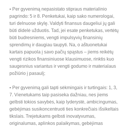
• Per gyvenimą nepasistato stipraus materialinio
pagrindo: 5 ir 8. Penketukai, kaip sako numerologai,
turi delnuose skylę. Valdyti finansus daugeliui jų gali
būti didelė užduotis. Tad, jei esate penketukas, vertėtų
būti budresniems, vengti impulsyvių finansinių
sprendimų ir daugiau taupyti. Na, o aštuonetukai
kartais papuola į savo pačių spąstus – jiems reikėtų
vengti rizikos finansiniuose klausimuose, rinktis kuo
saugesnius variantus ir vengti godumo ir materialaus
požiūrio į pasaulį;
• Per gyvenimą gali tapti sėkmingais ir turtingais: 1, 3,
7. Vienetukams taip pasiseka dažniau, nes jiems
gelbsti tokios savybės, kaip lyderystė, ambicingumas,
gebėjimas susikoncentruoti ties konkrečiais išsikeltais
tikslais. Trejetukams gelbsti inovatyvumas,
originalumas, aplinkos palaikymas, gebėjimas