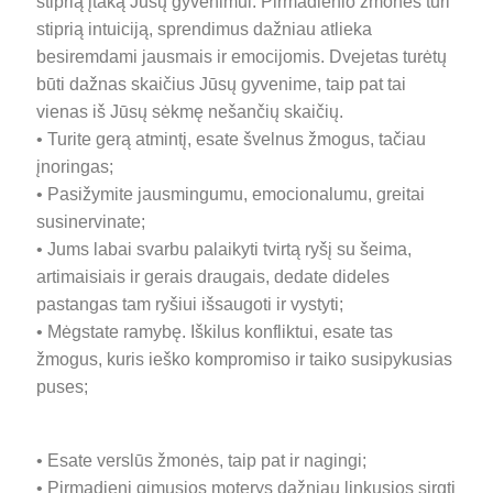
stiprią įtaką Jūsų gyvenimui. Pirmadienio žmonės turi
stiprią intuiciją, sprendimus dažniau atlieka
besiremdami jausmais ir emocijomis. Dvejetas turėtų
bū
ti dažnas skaičius Jūsų gyvenime, taip pat tai
vienas iš Jūsų sėkmę nešančių skaičių.
• Turite gerą atmintį, esate švelnus žmogus, tačiau
įnoringas;
• Pasižymite jausmingumu, emocionalumu, greitai
susinervinate;
• Jums labai svarbu palaikyti tvirtą ryšį su šeima,
artimaisiais ir gerais draugais, dedate dideles
pastangas tam ryšiui išsaugoti ir vystyti;
• Mėgstate ramybę. Iškilus konfliktui, esate tas
žmogus, kuris ieško kompromiso ir taiko susipykusias
puses;
• Esate verslūs žmonės, taip pat ir nagingi;
• Pirmadienį gimusios moterys dažniau linkusios sirgti