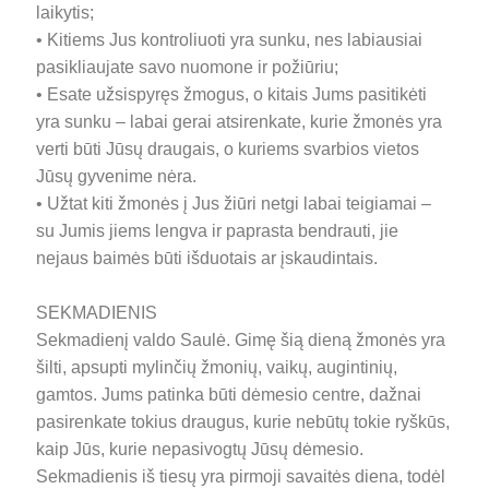
laikytis;
• Kitiems Jus kontroliuoti yra sunku, nes labiausiai
pasikliaujate savo nuomone ir požiūriu;
• Esate užsispyręs žmogus, o kitais Jums pasitikėti
yra sunku – labai gerai atsirenkate, kurie žmonės yra
verti būti Jūsų draugais, o kuriems svarbios vietos
Jūsų gyvenime nėra.
• Užtat kiti žmonės į Jus žiūri netgi labai teigiamai –
su Jumis jiems lengva ir paprasta bendrauti, jie
nejaus baimės būti išduotais ar įskaudintais.
SEKMADIENIS
Sekmadienį valdo Saulė. Gimę šią dieną žmonės yra
šilti, apsupti mylinčių žmonių, vaikų, augintinių,
gamtos. Jums patinka būti dėmesio centre, dažnai
pasirenkate tokius draugus, kurie nebūtų tokie ryškūs,
kaip Jūs, kurie nepasivogtų Jūsų dėmesio.
Sekmadienis iš tiesų yra pirmoji savaitės diena, todėl