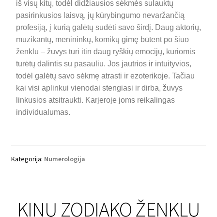
iš visų kitų, todėl didžiausios sėkmės sulauktų
pasirinkusios laisvą, jų kūrybingumo nevaržančią
profesiją, į kurią galėtų sudėti savo širdį. Daug aktorių,
muzikantų, menininkų, komikų gimę būtent po šiuo
ženklu – žuvys turi itin daug ryškių emocijų, kuriomis
turėtų dalintis su pasauliu. Jos jautrios ir intuityvios,
todėl galėtų savo sėkmę atrasti ir ezoterikoje. Tačiau
kai visi aplinkui vienodai stengiasi ir dirba, žuvys
linkusios atsitraukti. Karjeroje joms reikalingas
individualumas.
Kategorija:
Numerologija
KINŲ ZODIAKO ŽENKLŲ