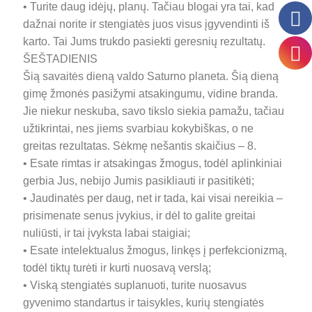
• Turite daug idėjų, planų. Tačiau blogai yra tai, kad
dažnai norite ir stengiatės juos visus įgyvendinti iš
karto. Tai Jums trukdo pasiekti geresnių rezultatų.
ŠEŠTADIENIS
Šią savaitės dieną valdo Saturno planeta. Šią dieną
gimę žmonės pasižymi atsakingumu, vidine branda.
Jie niekur neskuba, savo tikslo siekia pamažu, tačiau
užtikrintai, nes jiems svarbiau kokybiškas, o ne
greitas rezultatas. Sėkmę nešantis skaičius – 8.
• Esate rimtas ir atsakingas žmogus, todėl aplinkiniai
gerbia Jus, nebijo Jumis pasikliauti ir pasitikėti;
• Jaudinatės per daug, net ir tada, kai visai nereikia –
prisimenate senus įvykius, ir dėl to galite greitai
nuliūsti, ir tai įvyksta labai staigiai;
• Esate intelektualus žmogus, linkęs į perfekcionizmą,
todėl tiktų turėti ir kurti nuosavą verslą;
• Viską stengiatės suplanuoti, turite nuosavus
gyvenimo standartus ir taisykles, kurių stengiatės