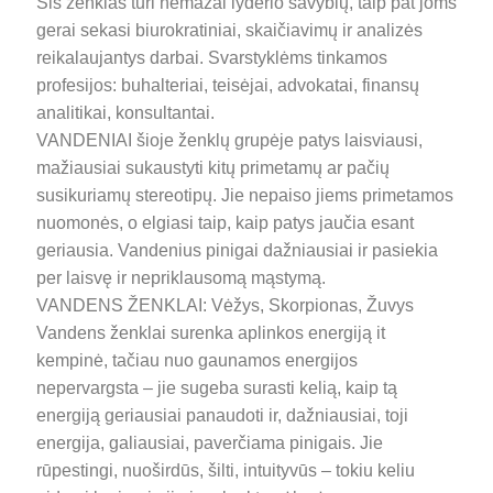
Šis ženklas turi nemažai lyderio savybių, taip pat joms
gerai sekasi biurokratiniai, skaičiavimų ir analizės
reikalaujantys darbai. Svarstyklėms tinkamos
profesijos: buhalteriai, teisėjai, advokatai, finansų
analitikai, konsultantai.
VANDENIAI šioje ženklų grupėje patys laisviausi,
mažiausiai sukaustyti kitų primetamų ar pačių
susikuriamų stereotipų. Jie nepaiso jiems primetamos
nuomonės, o elgiasi taip, kaip patys jaučia esant
geriausia. Vandenius pinigai dažniausiai ir pasiekia
per laisvę ir nepriklausomą mąstymą.
VANDENS ŽENKLAI: Vėžys, Skorpionas, Žuvys
Vandens ženklai surenka aplinkos energiją it
kempinė, tačiau nuo gaunamos energijos
nepervargsta – jie sugeba surasti kelią, kaip tą
energiją geriausiai panaudoti ir, dažniausiai, toji
energija, galiausiai, paverčiama pinigais. Jie
rūpestingi, nuoširdūs, šilti, intuityvūs – tokiu keliu