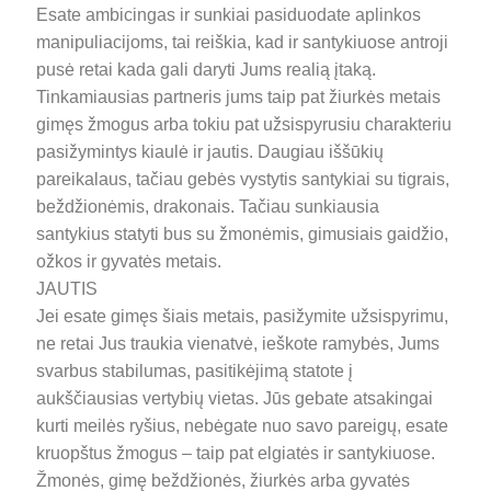
Esate ambicingas ir sunkiai pasiduodate aplinkos
manipuliacijoms, tai reiškia, kad ir santykiuose antroji
pusė retai kada gali daryti Jums realią įtaką.
Tinkamiausias partneris jums taip pat žiurkės metais
gimęs žmogus arba tokiu pat užsispyrusiu charakteriu
pasižymintys kiaulė ir jautis. Daugiau iššūkių
pareikalaus, tačiau gebės vystytis santykiai su tigrais,
beždžionėmis, drakonais. Tačiau sunkiausia
santykius statyti bus su žmonėmis, gimusiais gaidžio,
ožkos ir gyvatės metais.
JAUTIS
Jei esate gimęs šiais metais, pasižymite užsispyrimu,
ne retai Jus traukia vienatvė, ieškote ramybės, Jums
svarbus stabilumas, pasitikėjimą statote į
aukščiausias vertybių vietas. Jūs gebate atsakingai
kurti meilės ryšius, nebėgate nuo savo pareigų, esate
kruopštus žmogus – taip pat elgiatės ir santykiuose.
Žmonės, gimę beždžionės, žiurkės arba gyvatės