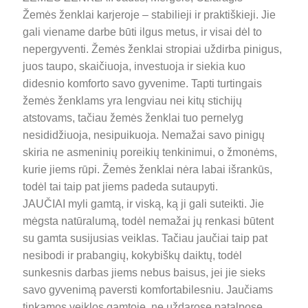
Žemės ženklai karjeroje – stabilieji ir praktiškieji. Jie
gali viename darbe būti ilgus metus, ir visai dėl to
nepergyventi. Žemės ženklai stropiai uždirba pinigus,
juos taupo, skaičiuoja, investuoja ir siekia kuo
didesnio komforto savo gyvenime. Tapti turtingais
žemės ženklams yra lengviau nei kitų stichijų
atstovams, tačiau žemės ženklai tuo pernelyg
nesididžiuoja, nesipuikuoja. Nemažai savo pinigų
skiria ne asmeninių poreikių tenkinimui, o žmonėms,
kurie jiems rūpi. Žemės ženklai nėra labai išrankūs,
todėl tai taip pat jiems padeda sutaupyti.
JAUČIAI myli gamtą, ir viską, ką ji gali suteikti. Jie
mėgsta natūralumą, todėl nemažai jų renkasi būtent
su gamta susijusias veiklas. Tačiau jaučiai taip pat
nesibodi ir prabangių, kokybiškų daiktų, todėl
sunkesnis darbas jiems nebus baisus, jei jie sieks
savo gyvenimą paversti komfortabilesniu. Jaučiams
tinkamos veiklos gamtoje, ne uždarose patalpose.