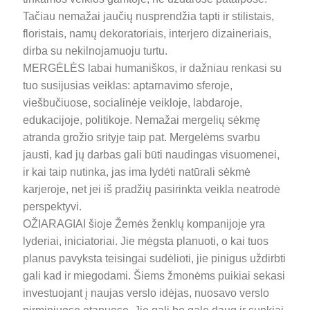
Tačiau nemažai jaučių nusprendžia tapti ir stilistais,
floristais, namų dekoratoriais, interjero dizaineriais,
dirba su nekilnojamuoju turtu.
MERGĖLĖS labai humaniškos, ir dažniau renkasi su
tuo susijusias veiklas: aptarnavimo sferoje,
viešbučiuose, socialinėje veikloje, labdaroje,
edukacijoje, politikoje. Nemažai mergelių sėkmę
atranda grožio srityje taip pat. Mergelėms svarbu
jausti, kad jų darbas gali būti naudingas visuomenei,
ir kai taip nutinka, jas ima lydėti natūrali sėkmė
karjeroje, net jei iš pradžių pasirinkta veikla neatrodė
perspektyvi.
OŽIARAGIAI šioje Žemės ženklų kompanijoje yra
lyderiai, iniciatoriai. Jie mėgsta planuoti, o kai tuos
planus pavyksta teisingai sudėlioti, jie pinigus uždirbti
gali kad ir miegodami. Šiems žmonėms puikiai sekasi
investuojant į naujas verslo idėjas, nuosavo verslo