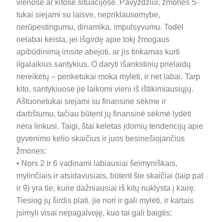
vienose ar kitose situacijose. Pavyzdžiui, žmonės 5-
tukai siejami su laisve, nepriklausomybe,
nerūpestingumu, dinamika, impulsyvumu. Todėl
nelabai keista, jei išgirdę apie tokį žmogaus
apibūdinimą imsite abejoti, ar jis tinkamas kurti
ilgalaikius santykius. O daryti išankstinių prielaidų
nereikėtų – penketukai moka mylėti, ir net labai. Tarp
kito, santykiuose jie laikomi vieni iš ištikimiausiųjų.
Aštuonetukai siejami su finansine sėkme ir
darbštumu, tačiau būtent jų finansinė sėkmė lydėti
nėra linkusi. Taigi, štai keletas įdomių tendencijų apie
gyvenimo kelio skaičius ir juos besinešiojančius
žmones:
• Nors 2 ir 6 vadinami labiausiai šeimyniškais,
mylinčiais ir atsidavusiais, būtent šie skaičiai (taip pat
ir 9) yra tie, kurie dažniausiai iš kitų nuklysta į kairę.
Tiesiog jų širdis plati, jie nori ir gali mylėti, ir kartais
įsimyli visai nepagalvoję, kuo tai gali baigtis;