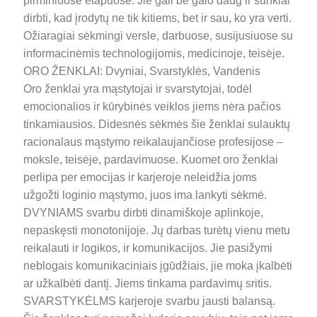
pirminiuose etapuose. Jie gali be galo daug ir sunkiai
dirbti, kad įrodytų ne tik kitiems, bet ir sau, ko yra verti.
Ožiaragiai sėkmingi versle, darbuose, susijusiuose su
informacinėmis technologijomis, medicinoje, teisėje.
ORO ŽENKLAI: Dvyniai, Svarstyklės, Vandenis
Oro ženklai yra mąstytojai ir svarstytojai, todėl
emocionalios ir kūrybinės veiklos jiems nėra pačios
tinkamiausios. Didesnės sėkmės šie ženklai sulauktų
racionalaus mąstymo reikalaujančiose profesijose –
moksle, teisėje, pardavimuose. Kuomet oro ženklai
perlipa per emocijas ir karjeroje neleidžia joms
užgožti loginio mąstymo, juos ima lankyti sėkmė.
DVYNIAMS svarbu dirbti dinamiškoje aplinkoje,
nepaskęsti monotonijoje. Jų darbas turėtų vienu metu
reikalauti ir logikos, ir komunikacijos. Jie pasižymi
neblogais komunikaciniais įgūdžiais, jie moka įkalbėti
ar užkalbėti dantį. Jiems tinkama pardavimų sritis.
SVARSTYKĖLMS karjeroje svarbu jausti balansą.