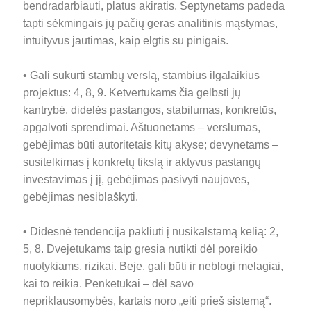
bendradarbiauti, platus akiratis. Septynetams padeda
tapti sėkmingais jų pačių geras analitinis mąstymas,
intuityvus jautimas, kaip elgtis su pinigais.
• Gali sukurti stambų verslą, stambius ilgalaikius
projektus: 4, 8, 9. Ketvertukams čia gelbsti jų
kantrybė, didelės pastangos, stabilumas, konkretūs,
apgalvoti sprendimai. Aštuonetams – verslumas,
gebėjimas būti autoritetais kitų akyse; devynetams –
susitelkimas į konkretų tikslą ir aktyvus pastangų
investavimas į jį, gebėjimas pasivyti naujoves,
gebėjimas nesiblaškyti.
• Didesnė tendencija pakliūti į nusikalstamą kelią: 2,
5, 8. Dvejetukams taip gresia nutikti dėl poreikio
nuotykiams, rizikai. Beje, gali būti ir neblogi melagiai,
kai to reikia. Penketukai – dėl savo
nepriklausomybės, kartais noro „eiti prieš sistemą“.