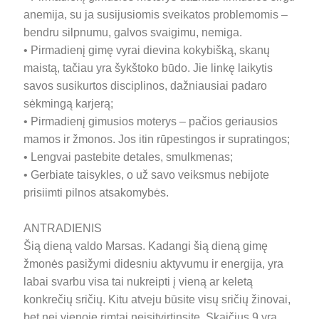
anemija, su ja susijusiomis sveikatos problemomis –
bendru silpnumu, galvos svaigimu, nemiga.
• Pirmadienį gimę vyrai dievina kokybišką, skanų
maistą, tačiau yra šykštoko būdo. Jie linkę laikytis
savos susikurtos disciplinos, dažniausiai padaro
sėkmingą karjerą;
• Pirmadienį gimusios moterys – pačios geriausios
mamos ir žmonos. Jos itin rūpestingos ir supratingos;
• Lengvai pastebite detales, smulkmenas;
• Gerbiate taisykles, o už savo veiksmus nebijote
prisiimti pilnos atsakomybės.
ANTRADIENIS
Šią dieną valdo Marsas. Kadangi šią dieną gimę
žmonės pasižymi didesniu aktyvumu ir energija, yra
labai svarbu visa tai nukreipti į vieną ar keletą
konkrečių sričių. Kitu atveju būsite visų sričių žinovai,
bet nei vienoje rimtai neįsitvirtinsite. Skaičius 9 yra