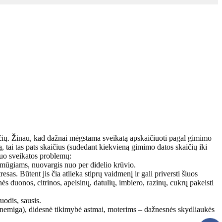
aičių. Žinau, kad dažnai mėgstama sveikatą apskaičiuoti pagal gimimo
 tai tas pats skaič
ius (sudedant kiekvieną gimimo datos skaičių iki
 nuo sveikatos problemų:
s smūgiams, nuovargis nuo per didelio krūvio.
sas. Būtent jis čia atlieka stiprų vaidmenį ir gali priversti šiuos
s duonos, citrinos, apelsinų, datulių, imbiero, razinų, cukrų pakeisti
uodis, sausis.
iai nemiga), didesnė tikimybė astmai, moterims – dažnesnės skydliaukės