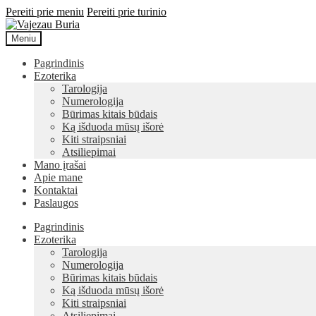
Pereiti prie meniu
Pereiti prie turinio
Meniu
Pagrindinis
Ezoterika
Tarologija
Numerologija
Būrimas kitais būdais
Ką išduoda mūsų išorė
Kiti straipsniai
Atsiliepimai
Mano įrašai
Apie mane
Kontaktai
Paslaugos
Pagrindinis
Ezoterika
Tarologija
Numerologija
Būrimas kitais būdais
Ką išduoda mūsų išorė
Kiti straipsniai
Atsiliepimai