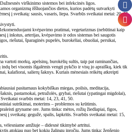
 Dažnesnės virškinimo sistemos bei infekcinės ligos.
kamos organizmą iššluojančios dietos, kurios padėtų sutvarkyti
mesį į sveikatą: sausis, vasaris, liepa. Svarbūs sveikatai metai: 20, 25,
sivystyti.
ių. Rekomenduojami kvėpavimo pratimai, vegetarizmas (nebūtinai kaip
sį į inkstus, arterijas, kvėpavimo ir odos sistemas bei saugotis
igos, riešutai, šparaginės pupelės, burokėliai, obuoliai, persikai,
itis.
ma vartoti morkų, apelsinų, burokėlių sultis, taip pat raminančias,
ių indų bei visomis išgalėmis vengti pykčio ir visų jo apraiškų, kiek tik
ai, kalafiorai, salierų šaknys. Kuriais mėnesiais reikėtų atkreipti
biausiai pasitarnaus kokybiškas miegas, poilsis, meditacija,
aknis, pastarnokai, petražolės, grybai, riešutai (ypatingai migdolai),
. Sveikatai svarbūs metai: 14, 23, 41, 50.
oniniai sutrikimai, moterims – problemos su krūtimis.
raleisti gryname ore. Jums tinka: mėtos, rožių žiedlapiai, figos,
mesį į sveikatą: gegužė, spalis, lapkritis. Svarbūs sveikatai metai: 15,
ka, vėlesniame amžiuje – didesnė tikimybė artritui.
ikytis atokiau nuo bet kokių žalingų įpročių. Jums tinka: ženšenio