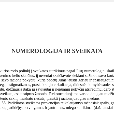
NUMEROLOGIJA IR SVEIKATA
 kurios rodo polinkį į sveikatos sutrikimus pagal Jūsų numerologinį sk
enimo kelio skaičius, jį neseniai skaičiavote siekiant sužinoti savo kortą,
i į savo racioną pokyčių, kurie padėtų Jums jaustis geriau ir apsisaugoti
 rega, astigmatizmas, prasta kraujo cirkuliacija, didesnė tikimybė saulė
, didžiausią įtaką jų savijautai ir neigiamų pokyčių atsiradimui daro stre
s sveikata, esate stiprūs žmonės. Rekomenduojama vartoti daugiau miežinė
enšenio šaknį, muskato riešutą, įtraukti į racioną daugiau medaus.
, 55. Padidintos sveikatos prevencijos reikalaujantys mėnesiai: spalis, gr
apytaka, padidėjęs nervingumas ir jautrumas, miego sutrikimai (dažniaus