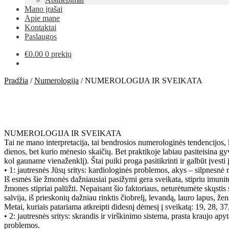
Mano įrašai
Apie mane
Kontaktai
Paslaugos
€
0.00
0 prekių
Pradžia
/
Numerologija
/
NUMEROLOGIJA IR SVEIKATA
NUMEROLOGIJA IR SVEIKATA
Tai ne mano interpretacija, tai bendrosios numerologinės tendencijos,
dienos, bet kurio mėnesio skaičių. Bet praktikoje labiau pasiteisina gyv
kol gauname vienaženklį). Štai puiki proga pasitikrinti ir galbūt įvest
• 1: jautresnės Jūsų sritys: kardiologinės problemos, akys – silpnesnė
Iš esmės šie žmonės dažniausiai pasižymi gera sveikata, stipriu imunitetu
žmones stipriai palūžti. Nepaisant šio faktoriaus, neturėtumėte skųsti
salvija, iš prieskonių dažniau rinktis čiobrelį, levandą, lauro lapus, ž
Metai, kuriais patariama atkreipti didesnį dėmesį į sveikatą: 19, 28, 37
• 2: jautresnės sritys: skrandis ir virškinimo sistema, prasta kraujo 
problemos.