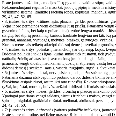
Esate jautresni už kitus, emocijos Jūsų gyvenime vaidina stiprų vaidme
Rekomenduojami reguliarūs masažai, juodųjų pipirų ir medaus mišinys r
virškinimo sistemą. Įtraukite į racioną ropes, kopūstus, melionus, agurk
29, 43, 47, 52, 65.
• 3: jautresnės sritys: krūtinės ląsta, plaučiai, gerklė, persidirbimas, g
Vėjas ir oro permainos vieni didžiausių Jūsų priešų. Patariama vengti
gyvenimo būdas, bet kaip reguliari dieta), rytinė lengva mankšta. Jūsų 
staigių, bet stiprių peršalimų, kuriuos traukiate lengviau nei kiti. Ką pa
granatai, ananasai, vynuogės, mėlynės, braškės, gervuogės, vyšnios.
Kuriais mėnesiais reikėtų atkreipti didesnį dėmesį į sveikatą: gruodis, v
• 4: jautresnės sritys: polinkis į melancholiją ar depresiją, kojos, kvėp
Didesnis polinkis į tokias ligas, kurias sunku tiek nustatyti, tiek gydy
natūralių žolelių arbatas bei į savo racioną įtraukti daugiau žaliųjų lap
įmanoma, vengti didelių medikamentų dozių ar stipresnių vaistų bei žalio
didesnį dėmesį į sveikatą: sausis, vasaris, rugpjūtis, rugsėjis. Sveikata
• 5: jautresnės sritys: inkstai, nervų sistema, oda, dažnesnė nemiga, p
Patariama dažniau atsikvėpti nuo protinio darbo, didesnė tikimybė ank
išmokimas atsipalaiduoti, atsitraukti nuo rūpesčių. Rekomenduojamos mor
ryžiai, kopūstai, morkos, bulvės, avižiniai dribsniai. Kuriais mėnesiais 
• 6: jautresnės sritys: nosies, gerklės, bronchų ir plaučių infekcinio
Ypatingai patariama vengti saldaus, aštraus ir riebaus maisto, vengti s
špinatai, migdolai, graikiniai riešutai, melionai, abrikosai, persikai, į
24, 42, 51, 60.
• 7: jautresnės sritys: dažnesnės įvairaus pobūdžio infekcijos, jautres
Esate stipresni protine, nei fizine prasme. Rekomenduojama vartoti D i