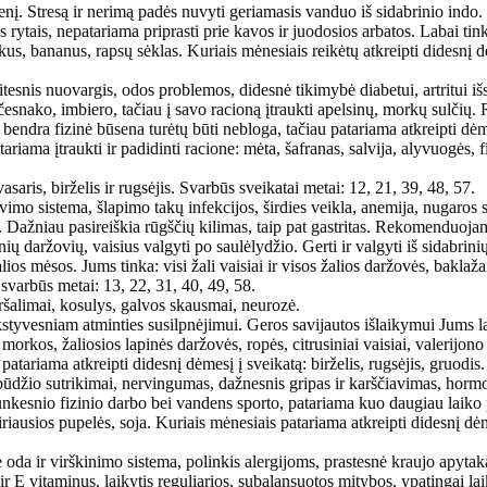
nį. Stresą ir nerimą padės nuvyti geriamasis vanduo iš sidabrinio indo.
ytais, nepatariama priprasti prie kavos ir juodosios arbatos. Labai tin
us, bananus, rapsų sėklas. Kuriais mėnesiais reikėtų atkreipti didesnį dė
reitesnis nuovargis, odos problemos, didesnė tikimybė diabetui, artritui iš
 česnako, imbiero, tačiau į savo racioną įtraukti apelsinų, morkų sulč
bendra fizinė būsena turėtų būti nebloga, tačiau patariama atkreipti dėme
tariama įtraukti ir padidinti racione: mėta, šafranas, salvija, alyvuogės, f
asaris, birželis ir rugsėjis. Svarbūs sveikatai metai: 12, 21, 39, 48, 57.
avimo sistema, šlapimo takų infekcijos, širdies veikla, anemija, nugaros sr
ti. Dažniau pasireiškia rūgščių kilimas, taip pat gastritas. Rekomenduoja
inių daržovių, vaisius valgyti po saulėlydžio. Gerti ir valgyti iš sidabrin
s mėsos. Jums tinka: visi žali vaisiai ir visos žalios daržovės, baklažan
i svarbūs metai: 13, 22, 31, 40, 49, 58.
eršalimai, kosulys, galvos skausmai, neurozė.
styvesniam atminties susilpnėjimui. Geros savijautos išlaikymui Jums la
kos, žaliosios lapinės daržovės, ropės, citrusiniai vaisiai, valerijono š
patariama atkreipti didesnį dėmesį į sveikatą: birželis, rugsėjis, gruodis
 pobūdžio sutrikimai, nervingumas, dažnesnis gripas ir karščiavimas, horm
unkesnio fizinio darbo bei vandens sporto, patariama kuo daugiau laiko p
vairiausios pupelės, soja. Kuriais mėnesiais patariama atkreipti didesnį dė
nė oda ir virškinimo sistema, polinkis alergijoms, prastesnė kraujo apyta
r E vitaminus, laikytis reguliarios, subalansuotos mitybos, ypatingai la