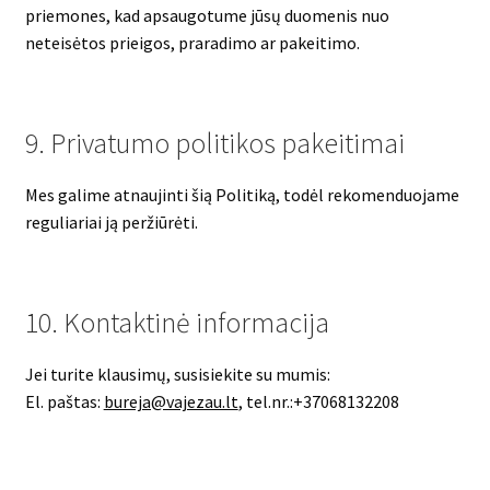
priemones, kad apsaugotume jūsų duomenis nuo
neteisėtos prieigos, praradimo ar pakeitimo.
9. Privatumo politikos pakeitimai
Mes galime atnaujinti šią Politiką, todėl rekomenduojame
reguliariai ją peržiūrėti.
10. Kontaktinė informacija
Jei turite klausimų, susisiekite su mumis:
El. paštas:
bureja@vajezau.lt
, tel.nr.:+37068132208