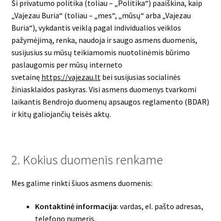
Ši privatumo politika (toliau – „Politika“) paaiškina, kaip
„Vajezau Buria“ (toliau – „mes“, „mūsų“ arba „Vajezau
Buria“), vykdantis veiklą pagal individualios veiklos
pažymėjimą, renka, naudoja ir saugo asmens duomenis,
susijusius su mūsų teikiamomis nuotolinėmis būrimo
paslaugomis per mūsų interneto
svetainę
https://vajezau.lt
bei susijusias socialinės
žiniasklaidos paskyras. Visi asmens duomenys tvarkomi
laikantis Bendrojo duomenų apsaugos reglamento (BDAR)
ir kitų galiojančių teisės aktų.
2. Kokius duomenis renkame
Mes galime rinkti šiuos asmens duomenis:
Kontaktinė informacija
: vardas, el. pašto adresas,
telefono numeris.