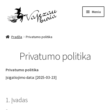
Pereiti
Pereiti
Meniu
prie
prie
meniu
turinio
Pagrindinis
Pradžia
Privatumo politika
Ezoterika
Privatumo politika
Mano įrašai
Apie mane
Privatumo politika
Įsigaliojimo data: [2025-03-23]
Kontaktai
Paslaugos
1. Įvadas