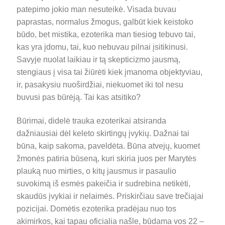
patepimo jokio man nesuteikė. Visada buvau
paprastas, normalus žmogus, galbūt kiek keistoko
būdo, bet mistika, ezoterika man tiesiog tebuvo tai,
kas yra įdomu, tai, kuo nebuvau pilnai įsitikinusi.
Savyje nuolat laikiau ir tą skepticizmo jausmą,
stengiaus į visa tai žiūrėti kiek įmanoma objektyviau,
ir, pasakysiu nuoširdžiai, niekuomet iki tol nesu
buvusi pas būrėją. Tai kas atsitiko?
Būrimai, didelė trauka ezoterikai atsiranda
dažniausiai dėl keleto skirtingų įvykių. Dažnai tai
būna, kaip sakoma, paveldėta. Būna atvejų, kuomet
žmonės patiria būseną, kuri skiria juos per Marytės
plauką nuo mirties, o kitų jausmus ir pasaulio
suvokimą iš esmės pakeičia ir sudrebina netikėti,
skaudūs įvykiai ir nelaimės. Priskirčiau save trečiajai
pozicijai. Domėtis ezoterika pradėjau nuo tos
akimirkos, kai tapau oficialia našle, būdama vos 22 –