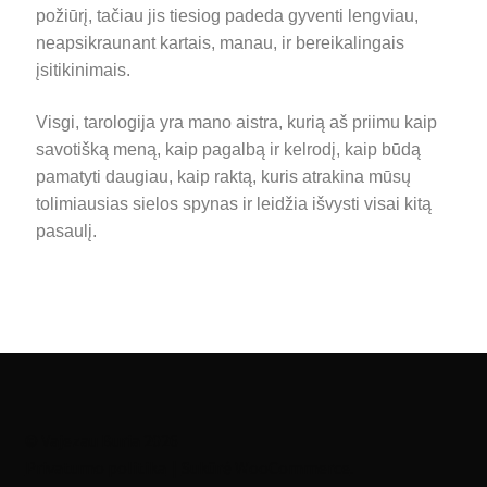
požiūrį, tačiau jis tiesiog padeda gyventi lengviau,
neapsikraunant kartais, manau, ir bereikalingais
įsitikinimais.
Visgi, tarologija yra mano aistra, kurią aš priimu kaip
savotišką meną, kaip pagalbą ir kelrodį, kaip būdą
pamatyti daugiau, kaip raktą, kuris atrakina mūsų
tolimiausias sielos spynas ir leidžia išvysti visai kitą
pasaulį.
© Vajezau Buria 2026
Privatumo politika
Sukūrė WooCommerce
.