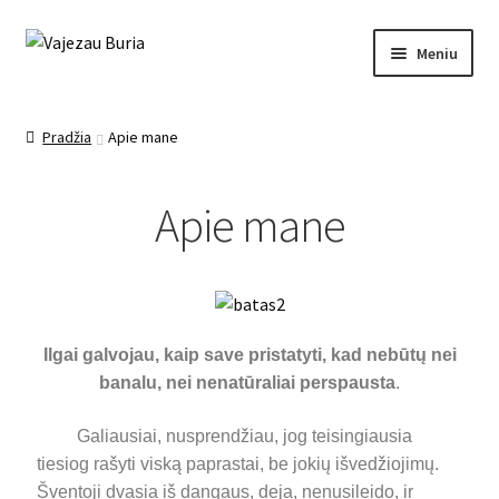
Meniu
Pagrindinis
Pradžia
Apie mane
Ezoterika
Apie mane
Mano įrašai
Apie mane
Kontaktai
Ilgai galvojau, kaip save pristatyti, kad nebūtų nei
banalu, nei nenatūraliai perspausta
.
Paslaugos
Galiausiai, nusprendžiau, jog teisingiausia
tiesiog rašyti viską paprastai, be jokių išvedžiojimų.
Šventoji dvasia iš dangaus, deja, nenusileido, ir