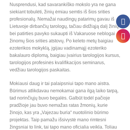
Nusprendusi, kad savarankiško mokslo yra ne gana
siekiant tobulėti, žinių ėmiau semtis iš šios srities
profesionalų. Nemažai naudingų patarimų gavau iš
Lietuvoje dirbančių tarologų, tačiau didžiąją dalį žinių
bei patirties pavyko sukaupti iš Vakaruose neblogai
žinomų šios srities atstovų. Po keleto metų baigiau
ezoterikos mokyklą, įgijau vadinamąjį ezoteriko
bakalauro diplomą, baigiau įvairius tarologijos kursus,
tarologijos profesinės kvalifikacijos seminarus,
vedžiau tarologijos paskaitas.
Mokiausi daug ir tai palaipsniui tapo mano aistra.
Būrimus atlikdavau nemokamai gana ilgą laiko tarpą,
tad norinčiųjų buvo begalės. Galbūt todėl pačioje
pradžioje jau buvo nemažas ratas žmonių, kurie
žinojo, kas yra „Vajezau buria“ nuotolinio būrimo
projektas. Taip pamažu išsivystė mano rimtesni
žingsniai to link, tai tapo mano oficialia veikla. Toliau