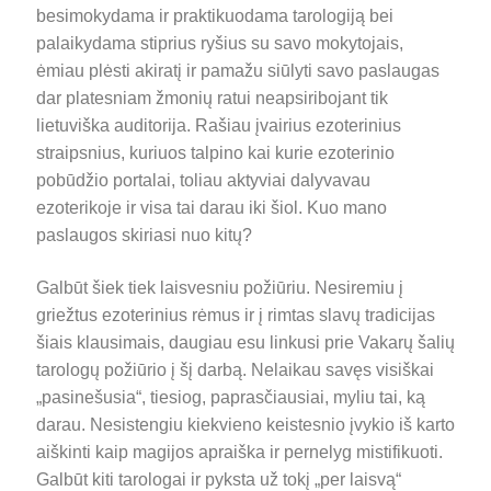
besimokydama ir praktikuodama tarologiją bei
palaikydama stiprius ryšius su savo mokytojais,
ėmiau plėsti akiratį ir pamažu siūlyti savo paslaugas
dar platesniam žmonių ratui neapsiribojant tik
lietuviška auditorija. Rašiau įvairius ezoterinius
straipsnius, kuriuos talpino kai kurie ezoterinio
pobūdžio portalai, toliau aktyviai dalyvavau
ezoterikoje ir visa tai darau iki šiol. Kuo mano
paslaugos skiriasi nuo kitų?
Galbūt šiek tiek laisvesniu požiūriu. Nesiremiu į
griežtus ezoterinius rėmus ir į rimtas slavų tradicijas
šiais klausimais, daugiau esu linkusi prie Vakarų šalių
tarologų požiūrio į šį darbą. Nelaikau savęs visiškai
„pasinešusia“, tiesiog, paprasčiausiai, myliu tai, ką
darau. Nesistengiu kiekvieno keistesnio įvykio iš karto
aiškinti kaip magijos apraiška ir pernelyg mistifikuoti.
Galbūt kiti tarologai ir pyksta už tokį „per laisvą“