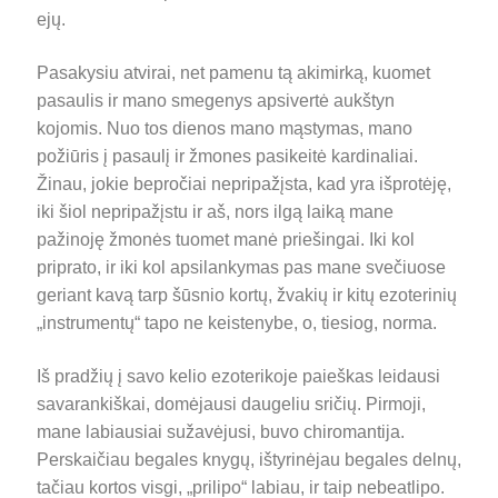
ejų.
Pasakysiu atvirai, net pamenu tą akimirką, kuomet
pasaulis ir mano smegenys apsivertė aukštyn
kojomis. Nuo tos dienos mano mąstymas, mano
požiūris į pasaulį ir žmones pasikeitė kardinaliai.
Žinau, jokie bepročiai nepripažįsta, kad yra išprotėję,
iki šiol nepripažįstu ir aš, nors ilgą laiką mane
pažinoję žmonės tuomet manė priešingai. Iki kol
priprato, ir iki kol apsilankymas pas mane svečiuose
geriant kavą tarp šūsnio kortų, žvakių ir kitų ezoterinių
„instrumentų“ tapo ne keistenybe, o, tiesiog, norma.
Iš pradžių į savo kelio ezoterikoje paieškas leidausi
savarankiškai, domėjausi daugeliu sričių. Pirmoji,
mane labiausiai sužavėjusi, buvo chiromantija.
Perskaičiau begales knygų, ištyrinėjau begales delnų,
tačiau kortos visgi, „prilipo“ labiau, ir taip nebeatlipo.