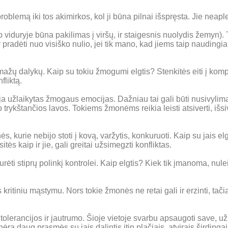
problemą iki tos akimirkos, kol ji būna pilnai išspręsta. Jie neapl
viduryje būna pakilimas į viršų, ir staigesnis nuolydis žemyn). 
r pradėti nuo visiško nulio, jei tik mano, kad jiems taip naudingia
ėl mažų dalykų. Kaip su tokiu žmogumi elgtis? Stenkitės eiti į ko
fliktą.
uoja užlaikytas žmogaus emocijas. Dažniau tai gali būti nusivylim
o trykštančios lavos. Tokiems žmonėms reikia leisti atsiverti, iš
ės, kurie nebijo stoti į kovą, varžytis, konkuruoti. Kaip su jais e
itės kaip ir jie, gali greitai užsimegzti konfliktas.
i stiprų polinkį kontrolei. Kaip elgtis? Kiek tik įmanoma, nuleis
kritiniu mąstymu. Nors tokie žmonės ne retai gali ir erzinti, tačia
tolerancijos ir jautrumo. Šioje vietoje svarbu apsaugoti save, už
ra daug prasmės su jais dalintis itin plačiais, atvirais širdingai