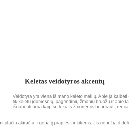
Keletas veidotyros akcentų
Veidotyra yra viena iš mano keleto meilių. Apie ją kalbėti
tik keletu įdomesnių, pagrindinių žmonių bruožų ir apie tai,
išnaudoti arba kaip su tokiais žmonėmis bendrauti, remi
 plačiu akiračiu ir geba jį praplėsti ir kitiems. Jis nepučia didel