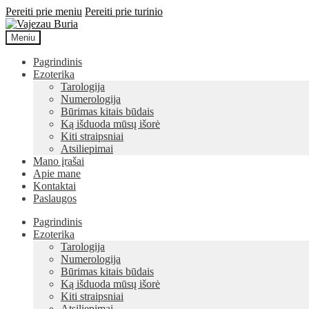
Pereiti prie meniu
Pereiti prie turinio
Meniu
Pagrindinis
Ezoterika
Tarologija
Numerologija
Būrimas kitais būdais
Ką išduoda mūsų išorė
Kiti straipsniai
Atsiliepimai
Mano įrašai
Apie mane
Kontaktai
Paslaugos
Pagrindinis
Ezoterika
Tarologija
Numerologija
Būrimas kitais būdais
Ką išduoda mūsų išorė
Kiti straipsniai
Atsiliepimai