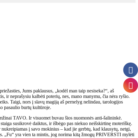
os priežasties, Jums paklausus, „kodėl man taip nesiseka?“, aš
s, ir ne
prašysiu kalbėti poterių, nes, mano manymu, čia nėra ryšio.
teiks. Taigi, nors į slavų magiją aš pernelyg nelindau, tarologijos
iso pasaulio burtų kultūroje.
 amžinai TAVO. Ir visuomet buvau šios nuomonės anti-šalininkė.
staiga susikrovė daiktus, ir išbėgo pas niekuo neišskirtinę moteriškę.
r nukreipiamas į savo mokinius – kad jie gerbtų, kad klausytų, netgi,
jas. „Fu“ yra vien ta mintis, jog norima kitą žmogų PRIVERSTI mylėti