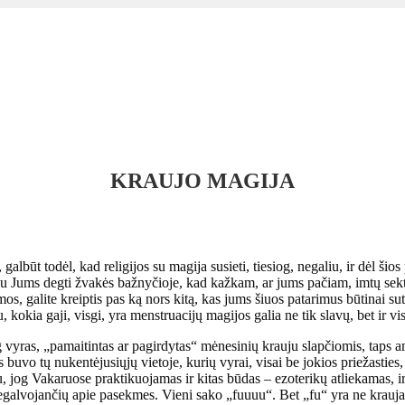
KRAUJO MAGIJA
galbūt todėl, kad religijos su magija susieti, tiesiog, negaliu, ir dėl ši
iu Jums degti žvakės bažnyčioje, kad kažkam, ar jums pačiam, imtų sekti
mos, galite kreiptis pas ką nors kitą, kas jums šiuos patarimus būtinai su
, kokia gaji, visgi, yra menstruacijų magijos galia ne tik slavų, bet ir v
og vyras, „pamaitintas ar pagirdytas“ mėnesinių krauju slapčiomis, taps
uvo tų nukentėjusiųjų vietoje, kurių vyrai, visai be jokios priežasties, 
u, jog Vakaruose praktikuojamas ir kitas būdas – ezoterikų atliekamas, i
negalvojančių apie pasekmes. Vieni sako „fuuuu“. Bet „fu“ yra ne krau