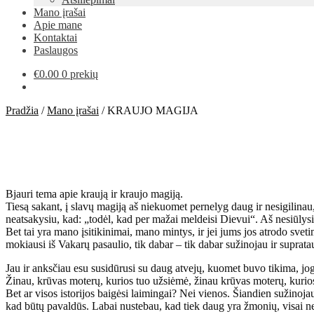
Mano įrašai
Apie mane
Kontaktai
Paslaugos
€
0.00
0 prekių
Pradžia
/
Mano įrašai
/
KRAUJO MAGIJA
Bjauri tema apie kraują ir kraujo magiją.
Tiesą sakant, į slavų magiją aš niekuomet pernelyg daug ir nesigilinau, 
neatsakysiu, kad: „todėl, kad per mažai meldeisi Dievui“. Aš nesiūlys
Bet tai yra mano įsitikinimai, mano mintys, ir jei jums jos atrodo sveti
mokiausi iš Vakarų pasaulio, tik dabar – tik dabar sužinojau ir supratau
Jau ir anksčiau esu susidūrusi su daug atvejų, kuomet buvo tikima, j
Žinau, krūvas moterų, kurios tuo užsiėmė, žinau krūvas moterų, kurios b
Bet ar visos istorijos baigėsi laimingai? Nei vienos. Šiandien sužinoja
kad būtų pavaldūs. Labai nustebau, kad tiek daug yra žmonių, visai 