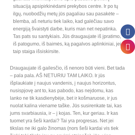
situaciją apsipirkinėdami prekybos centre. Ir po tų
ilgų, nuobodžių metų jūs pagaliau sau pasakėte –
blemba, aš neturiu tiek laiko, kad galėčiau savo
energiją švaistyti darbe, kuris man net nepatinka.
Tas pats su santykiais. Jūs draugaujate iš įpratimo,
iš patogumo, iš baimės, ką pagalvos aplinkiniai, jei
taip staiga išsiskirsite.
Draugaujate iš gailesčio, iš nenoro būti vieni. Bet tada
– pala pala. AŠ NETURIU TAM LAIKO. Ir jūs
išplaukiate į naujus vandenis, į naujus horizontus,
nusispjovę ant to, kas pabodo, kas neįdomu, kas
lanko ne tik kasdienybėje, bet ir košmaruose, ir jus
nuolat kalina viename taške. Jūs susirenkate tai, kas
jums svarbiausia, ir – į kojas. Ten, kur geriau. Ir kas
tuomet yra šeši kardai? Tai yra progresas. Net jei
tikslas ne iki galo žinomas (nors šeši kardai vis tiek