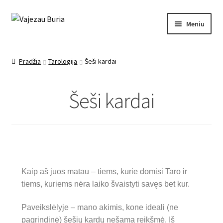
Meniu
Pagrindinis
Pradžia
Tarologija
Šeši kardai
Ezoterika
Šeši kardai
Mano įrašai
Apie mane
Kontaktai
Kaip aš juos matau – tiems, kurie domisi Taro ir
Paslaugos
tiems, kuriems nėra laiko švaistyti savęs bet kur.
Paveikslėlyje – mano akimis, kone ideali (ne
pagrindinė) šešių kardų nešama reikšmė. Iš