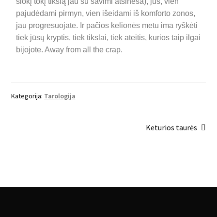
šiokį tokį tikslą jau su savimi atsineša), jūs, vien
pajudėdami pirmyn, vien išeidami iš komforto zonos,
jau progresuojate. Ir pačios kelionės metu ima ryškėti
tiek jūsų kryptis, tiek tikslai, tiek ateitis, kurios taip ilgai
bijojote. Away from all the crap.
Kategorija:
Tarologija
Keturios taurės