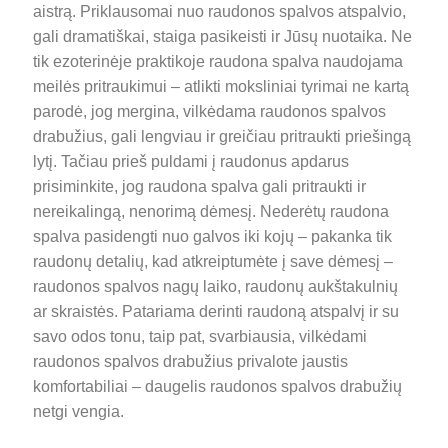
aistrą. Priklausomai nuo raudonos spalvos atspalvio,
gali dramatiškai, staiga pasikeisti ir Jūsų nuotaika. Ne
tik ezoterinėje praktikoje raudona spalva naudojama
meilės pritraukimui – at
likti moksliniai tyrimai ne kartą
parodė, jog mergina, vilkėdama raudonos spalvos
drabužius, gali lengviau ir greičiau pritraukti priešingą
lytį. Tačiau prieš puldami į raudonus apdarus
prisiminkite, jog raudona spalva gali pritraukti ir
nereikalingą, nenorimą dėmesį. Nederėtų raudona
spalva pasidengti nuo galvos iki kojų – pakanka tik
raudonų detalių, kad atkreiptumėte į save dėmesį –
raudonos spalvos nagų laiko, raudonų aukštakulnių
ar skraistės. Patariama derinti raudoną atspalvį ir su
savo odos tonu, taip pat, svarbiausia, vilkėdami
raudonos spalvos drabužius privalote jaustis
komfortabiliai – daugelis raudonos spalvos drabužių
netgi vengia.