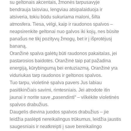
su geltonais akcentais, žmonės tarpusavyje
bendrauja laisviau, lengviau atsipalaiduoja ir
atsiveria, tokiu būdu sukuriama maloni, šilta
atmosfera. Tiesa, vėlgi, kaip ir raudonos spalvos –
neapsirenkite geltonai nuo galvos iki kojų, nes būsite
panašus ne tikį pozityvų žmogų, bet ir į išprotėjusį
bananą.
Oranžinė spalva galėtų būti raudonos pakaitalas, jei
pastarosios baidotės. Oranžinė taip pat pažadina
energiją, kūrybingumą bei entuziazmą. Oranžinė yra
viduriukas tarp raudonos ir geltonos spalvos.
Tuo tarpu, violetinė spalva pavers Jus labiau
pasitikinčiais savimi, rimtesniais. Jei atrodote itin
jaunai ir norite save „pasendinti“ – vilkėkite violetinės
spalvos drabužius.
Daugelis dievina juodos spalvos drabužius – jie
leidžia paslėpti nereikalingus trūkumus, leidžia jaustis
saugesniais ir neatkreipti į save bereikalingo