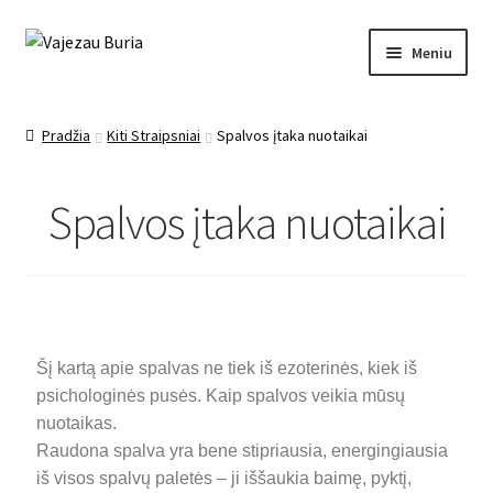
Meniu
Pagrindinis
Pradžia
Kiti Straipsniai
Spalvos įtaka nuotaikai
Ezoterika
Spalvos įtaka nuotaikai
Mano įrašai
Apie mane
Kontaktai
Šį kartą apie spalvas ne tiek iš ezoterinės, kiek iš
Paslaugos
psichologinės pusės. Kaip spalvos veikia mūsų
nuotaikas.
Raudona spalva yra bene stipriausia, energingiausia
iš visos spalvų paletės – ji iššaukia baimę, pyktį,