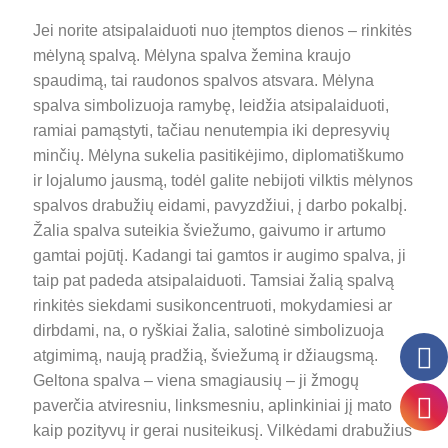
Jei norite atsipalaiduoti nuo įtemptos dienos – rinkitės
mėlyną spalvą. Mėlyna spalva žemina kraujo
spaudimą, tai raudonos spalvos atsvara. Mėlyna
spalva simbolizuoja ramybę, leidžia atsipalaiduoti,
ramiai pamąstyti, tačiau nenutempia iki depresyvių
minčių. Mėlyna sukelia pasitikėjimo, diplomatiškumo
ir lojalumo jausmą, todėl galite nebijoti vilktis mėlynos
spalvos drabužių eidami, pavyzdžiui, į darbo pokalbį.
Žalia spalva suteikia šviežumo, gaivumo ir artumo
gamtai pojūtį. Kadangi tai gamtos ir augimo spalva, ji
taip pat padeda atsipalaiduoti. Tamsiai žalią spalvą
rinkitės siekdami susikoncentruoti, mokydamiesi ar
dirbdami, na, o ryškiai žalia, salotinė simbolizuoja
atgimimą, naują pradžią, šviežumą ir džiaugsmą.
Geltona spalva – viena smagiausių – ji žmogų
paverčia atviresniu, linksmesniu, aplinkiniai jį mato
kaip pozityvų ir gerai nusiteikusį. Vilkėdami drabužius