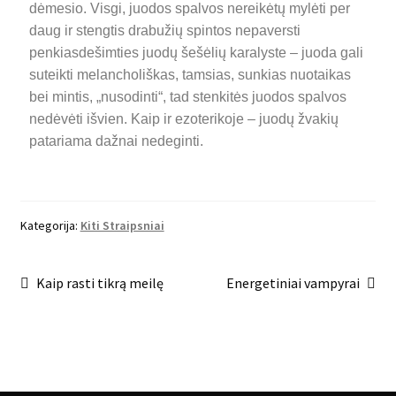
dėmesio. Visgi, juodos spalvos nereikėtų mylėti per
daug ir stengtis drabužių spintos nepaversti
penkiasdešimties juodų šešėlių karalyste – juoda gali
suteikti melancholiškas, tamsias, sunkias nuotaikas
bei mintis, „nusodinti“, tad stenkitės juodos spalvos
nedėvėti išvien. Kaip ir ezoterikoje – juodų žvakių
patariama dažnai nedeginti.
Kategorija:
Kiti Straipsniai
Kaip rasti tikrą meilę
Energetiniai vampyrai