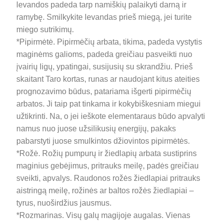
levandos padeda tarp namiškių palaikyti darną ir
ramybę. Smilkykite levandas prieš miegą, jei turite
miego sutrikimų.
*Pipirmėtė. Pipirmėčių arbata, tikima, padeda vystytis
maginėms galioms, padeda greičiau pasveikti nuo
įvairių ligų, ypatingai, susijusių su skrandžiu. Prieš
skaitant Taro kortas, runas ar naudojant kitus ateities
prognozavimo būdus, patariama išgerti pipirmėčių
arbatos. Ji taip pat tinkama ir kokybiškesniam miegui
užtikrinti. Na, o jei ieškote elementaraus būdo apvalyti
namus nuo juose užsilikusių energijų, pakaks
pabarstyti juose smulkintos džiovintos pipirmėtės.
*Rožė. Rožių pumpurų ir žiedlapių arbata sustiprins
maginius gebėjimus, pritrauks meilę, padės greičiau
sveikti, apvalys. Raudonos rožės žiedlapiai pritrauks
aistringą meilę, rožinės ar baltos rožės žiedlapiai –
tyrus, nuoširdžius jausmus.
*Rozmarinas. Visų galų magijoje augalas. Vienas