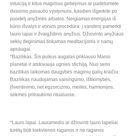
intuiciją ir kitus maginius gebėjimus ar padėtumėte
dvasinio pasaulio vystymuisi, kasdien išgerkite po
puodelį anyžinės arbatos. Neigiamas energijas iš
kūno išvalys ir vonios procedūra: į
vandenį pamerkti
lauro lapai ir žvaigždinis anyžius. Džiovinto anyžiaus
sėklų deginimas tinkamas meditacijoms ir namų
apsaugai.
*Bazilikas. Šis puikus augalas priklauso Marso
planetai ir atstovauja ugnies stichiją. Nuo seno
bazilikas laikomas daugybės maginių galių kraičiu.
Bazilikas naudojamas vaisingumo, ištikimybės,
įšventinimo, net egzorcizmo, meilės, harmonijos,
sėkmės pritraukimo ritualuose.
*Lauro lapai. Lauramedis ar džiovinti lauro lapeliai
turėtų būti kiekvienos raganos ir ne raganos