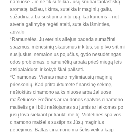
namuose. Jie ne tik suteikia Jūsų sriubai fantastišką
aromatą, tačiau, tikima, suteikia ir maginių galių,
sužadina arba sustiprina intuiciją, kai kuriems – net
atveria galimybę regėti ateitį, suteikia išminties,
apvalo.
*Ramunėlės. Jų eterinis aliejus padeda sumažinti
spazmus, mėnesinių skausmus ir kitus, su pilvo sritimi
susijusius, nemalonius pojūčius, gydo nesudėtingas
odos problemas, o ramunėlių arbata prieš miegą leis
atsipalaiduoti ir kokybiškai pailsėti.
*Cinamonas. Vienas mano mylimiausių maginių
prieskonių. Kad pritrauktumėte finansinę sėkmę,
nešiokitės cinamono auksiniuose arba žaliuose
maišeliuose. Rožinės ar raudonos spalvos cinamono
maišelis gali būti nešiojamas su jumis ar laikomas po
jūsų lova siekiant pritraukti meilę. Violetinės spalvos
cinamono maišelis sustiprins Jūsų maginius
gebėjimus. Baltas cinamono maišelis veikia kaip