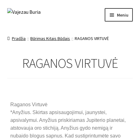
Meniu
Pagrindinis
Pradžia
Būrimas Kitais Būdais
RAGANOS VIRTUVĖ
Ezoterika
RAGANOS VIRTUVĖ
Mano įrašai
Apie mane
Kontaktai
Raganos Virtuvė
Paslaugos
*Anyžius. Skirtas apsisaugojimui, jaunystei,
apsivalymui. Anyžius priskiriamas Jupiterio planetai,
atstovauja oro stichiją. Anyžius gydo nemigą ir
nubaido blogus sapnus. Kad sustiprintumėte savo