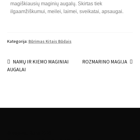
magiškiausių maginių augalų. Skirtas tiek
ilgaamžiškumui, meilei, laimei, sveikatai, apsaugai.
Kategorija:
Būrimas Kitais Būdais
NAMŲ IR KIEMO MAGINIAI
ROZMARINO MAGIJA
AUGALAI
© Vajezau Buria 2026