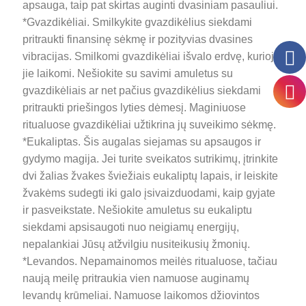
apsauga, taip pat skirtas auginti dvasiniam pasauliui.
*Gvazdikėliai. Smilkykite gvazdikėlius siekdami
pritraukti finansinę sėkmę ir pozityvias dvasines
vibracijas. Smilkomi gvazdikėliai išvalo erdvę, kurioje
jie laikomi. Nešiokite su savimi amuletus su
gvazdikėliais ar net pačius gvazdikėlius siekdami
pritraukti priešingos lyties dėmesį. Maginiuose
ritualuose gvazdikėliai užtikrina jų suveikimo sėkmę.
*Eukaliptas. Šis augalas siejamas su apsaugos ir
gydymo magija. Jei turite sveikatos sutrikimų, įtrinkite
dvi žalias žvakes šviežiais eukaliptų lapais, ir leiskite
žvakėms sudegti iki galo įsivaizduodami, kaip gyjate
ir pasveikstate. Nešiokite amuletus su eukaliptu
siekdami apsisaugoti nuo neigiamų energijų,
nepalankiai Jūsų atžvilgiu nusiteikusių žmonių.
*Levandos. Nepamainomos meilės ritualuose, tačiau
naują meilę pritraukia vien namuose auginamų
levandų krūmeliai. Namuose laikomos džiovintos