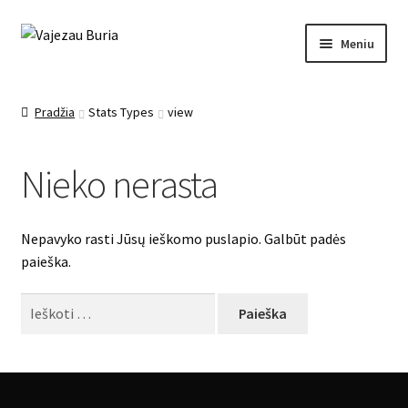
Pereiti
Pereiti
Meniu
prie
prie
meniu
turinio
Pagrindinis
Pradžia
Stats Types
view
Ezoterika
Nieko nerasta
Mano įrašai
Apie mane
Nepavyko rasti Jūsų ieškomo puslapio. Galbūt padės
paieška.
Kontaktai
Ieškoti:
Paslaugos