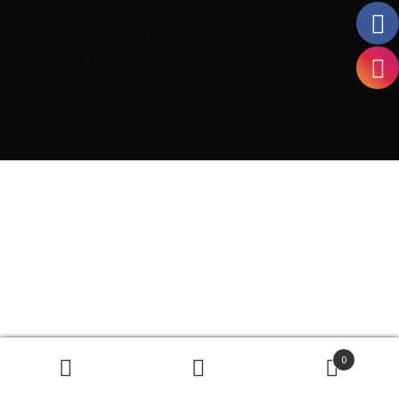
© Vajezau Buria 2026
Privatumo politika
Sukūrė WooCommerce
.
0