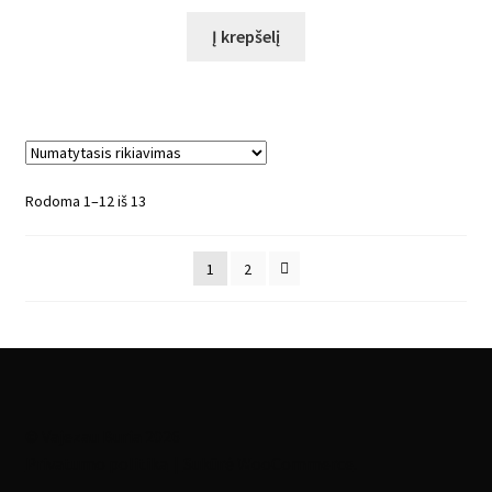
Į krepšelį
Rodoma 1–12 iš 13
1
2
© Vajezau Buria 2026
Privatumo politika
Sukūrė WooCommerce
.